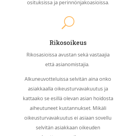
osituksissa ja perinnönjakoasioissa.
U
Rikosoikeus
Rikosasioissa avustan sekä vastaajia
että asianomistajia.
Alkuneuvotteluissa selvitän aina onko
asiakkaalla oikeusturvavakuutus ja
kattaako se esillä olevan asian hoidosta
aiheutuneet kustannukset. Mikäli
oikeusturvavakuutus ei asiaan sovellu
selvitän asiakkaan oikeuden