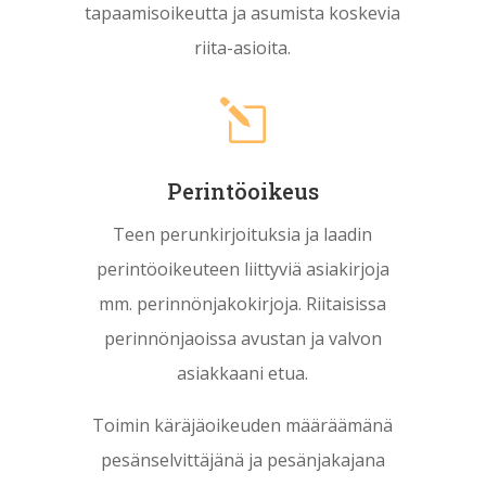
tapaamisoikeutta ja asumista koskevia
riita-asioita.
l
Perintöoikeus
Teen perunkirjoituksia ja laadin
perintöoikeuteen liittyviä asiakirjoja
mm. perinnönjakokirjoja. Riitaisissa
perinnönjaoissa avustan ja valvon
asiakkaani etua.
Toimin käräjäoikeuden määräämänä
pesänselvittäjänä ja pesänjakajana