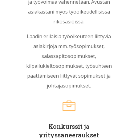
ja työvoimaa vähennetään. Avustan
asiakastani myös työoikeudellisissa
rikosasioissa.
Laadin erilaisia työoikeuteen liittyviä
asiakirjoja mm. työsopimukset,
salassapitosopimukset,
kilpailukieltosopimukset, työsuhteen
päättämiseen liittyvät sopimukset ja
johtajasopimukset.

Konkurssit ja
yrityssaneeraukset