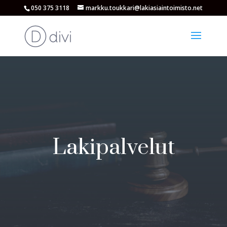
050 375 3118
markku.toukkari@lakiasiaintoimisto.net
Lakipalvelut